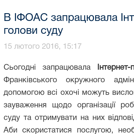
В ІФОАС запрацювала Ін
голови суду
15 лютого 2016, 15:17
Сьогодні запрацювала
І
нтернет-
Франківського окружного адмін
допомогою всі охочі можуть висло
зауваження
щодо організації ро
суду та отрим
ува
ти на них відпові
Аби скористатися послугою,
нео