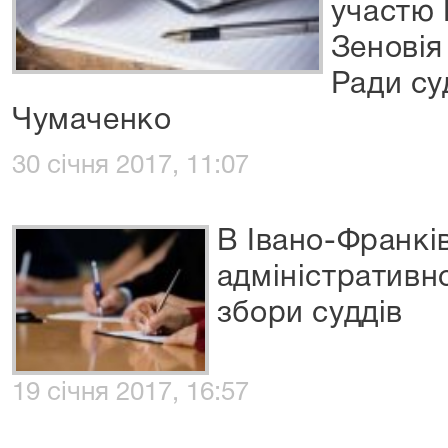
участю 
Зеновія
Ради су
Чумаченко
30 січня 2017, 11:07
В Івано-Франк
адміністративно
збори суддів
19 січня 2017, 16:57