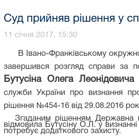
Суд прийняв рішення у сп
11 січня 2017, 15:30
В Івано-Франківському окружно
завершився розгляд справи за п
Бутусіна Олега Леонідовича
д
служби України про визнання пр
рішення №454-16 від 29.08.2016 рок
Згаданим рішенням Державна м
відмовила Бутусіну О.Л. у визнанн
потребує додаткового захисту.