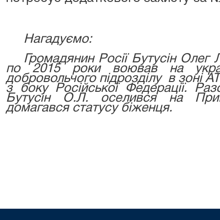
Нагадуємо:
Громадянин Росії Бутусін Олег 
по 2015 роки воював на украї
добровольчого підрозділу в зоні А
з боку Російської Федерації. Раз
Бутусін О.Л. оселився на При
домагався статусу біженця.