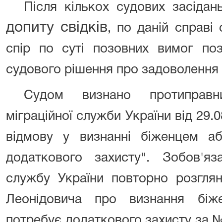
Після кількох судових засідан
допиту свідків
, по даній справі
спір по суті позовних вимог по
судового рішення про задоволення 
Судом визнано протиправн
міграційної служби України від 29.
відмову у визнанні біженцем а
додаткового захисту". Зобов'яз
службу України повторно розглян
Леонідовича про визнання бі
потребує додаткового захисту за № 