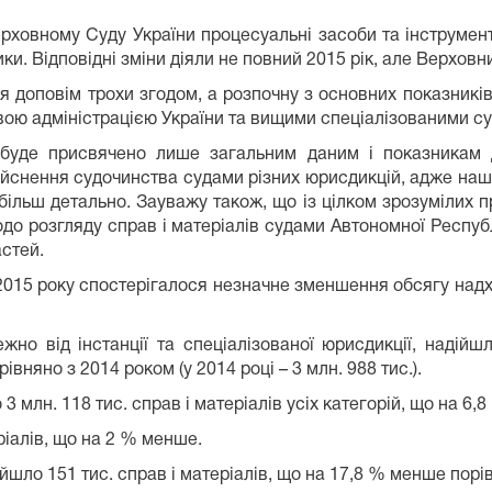
рховному Суду України процесуальні засоби та інструмен
ки. Відповідні зміни діяли не повний 2015 рік, але Верховн
я доповім трохи згодом, а розпочну з основних показникі
ою адміністрацією України та вищими спеціалізованими с
буде присвячено лише загальним даним і показникам д
йснення судочинства судами різних юрисдикцій, адже наші
 більш детально. Зауважу також, що із цілком зрозумілих пр
одо розгляду справ і матеріалів судами Автономної Респуб
стей.
 2015 року спостерігалося незначне зменшення обсягу надх
ежно від інстанції та спеціалізованої юрисдикції, надійш
івняно з 2014 роком (у 2014 році – 3 млн. 988 тис.).
3 млн. 118 тис. справ і матеріалів усіх категорій, що на 6
ріалів, що на 2 % менше.
йшло 151 тис. справ і матеріалів, що на 17,8 % менше порі