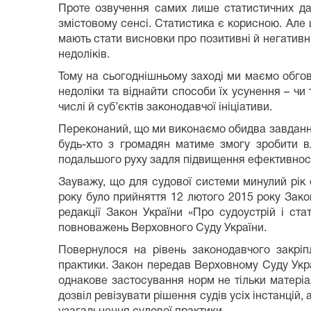
Проте озвучення самих лише статистичних дан
змістовому сенсі. Статистика є корисною. Але
мають стати висновки про позитивні й негативні
недоліків.
Тому на сьогоднішньому заході ми маємо обгов
недоліки та віднайти способи їх усунення – чи 
числі й суб’єктів законодавчої ініціативи.
Переконаний, що ми виконаємо обидва завдання
будь-хто з громадян матиме змогу зробити в
подальшого руху задля підвищення ефективності
Зауважу, що для судової системи минулий рік
року було прийняття 12 лютого 2015 року Зако
редакції Закон України «Про судоустрій і ста
повноважень Верховного Суду України.
Повернулося на рівень законодавчого закріп
практики. Закон передав Верховному Суду Укр
однакове застосування норм не тільки матері
дозвіл ревізувати рішення судів усіх інстанцій