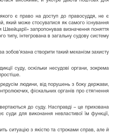
аються високими, й укотре дають поштовх для
якого є право на доступ до правосуддя, не є
ний, який може стосуватися як самого існування
оти Швейцарії» запропонував визначення поняття
го типу, інтегрована в загальну судову систему
а зобов’язана створити такий механізм захисту
икції суду, оскільки несудові органи, зокрема
простіше.
передусім людини, від порушень з боку держави,
контролюючих, фіскальних органів про стягнення
звертаються до суду. Насправді – це прихована
є суди для виконання невластивої їм функції,
шить ситуацію з якістю та строками справ, але й