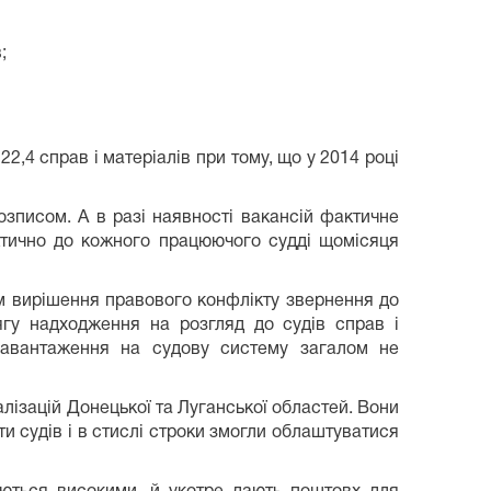
;
22,4 справ і матеріалів при тому, що у 2014 році
озписом. А в разі наявності вакансій фактичне
актично до кожного працюючого судді щомісяця
ом вирішення правового конфлікту звернення до
ягу надходження на розгляд до судів справ і
 навантаження на судову систему загалом не
алізацій Донецької та Луганської областей. Вони
 судів і в стислі строки змогли облаштуватися