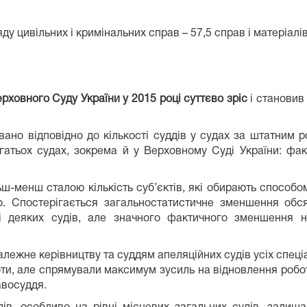
ду цивільних і кримінальних справ – 57,5 справ і матеріалів
рховного Суду України у 2015 році суттєво зріс
і становив
ано відповідно до кількості суддів у судах за штатним р
гатьох судах, зокрема й у Верховному Суді України: ф
ш-менш сталою кількість суб’єктів, які обирають способ
о. Спостерігається загальностатистичне зменшення обс
ті деяких судів, але значного фактичного зменшення
лежне керівництву та суддям апеляційних судів усіх спеці
ти, але спрямували максимум зусиль на відновлення роботи
авосуддя.