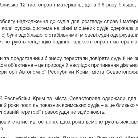
изько 12 тис. справ і матеріалів, що в 9,6 разу більше, 
обсягу надходження до судів для розгляду справ і матері
 коли судова система на рівні місцевих судів одержала д
го) були здебільшого стабільними: місцеві суди одержували
емонструють тенденцію падіння кількості справ і матеріалів
ки та представники бізнесу перестали довіряти суду й не 
ком об’єктивна – це природній наслідок припинення діяльнос
 території Автономної Республіки Крим, міста Севастопол
ї Республіки Крим та міста Севастополя одержали для р
е 2 роки поспіль показник кримських судів – а це близько ч
купованій території правосуддя не здійснюють.
довій статистиці останніх двох років демонструють яскраве
в.