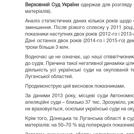
Верховний Суд України
одержав для розгляду бл
матеріалів).
Аналіз статистичних даних кількох років щодо 
зменшення. Після різкого сплеску у 2011 році,
показники наступних двох років (2012-го і 2013-
Дані останніх двох років (2014-го і 2015-го) д
трохи більше 3 млн.
Водночас це не означає, що наші співвітчизни
до судів. Причина такої негативної динаміки ціл
діяльність усі українські суди на окупованій
Луганської областей.
Продемонструю цей висновок показниками.
За даними 2013 року, місцеві суди Автономно
апеляційні суди – близько 37 тис. Зрозуміло, уж
не враховується, оскільки українські суди на о
Крім того, Донецька та Луганська області в су
матеріалів: на 50–70 % від попередніх показникі