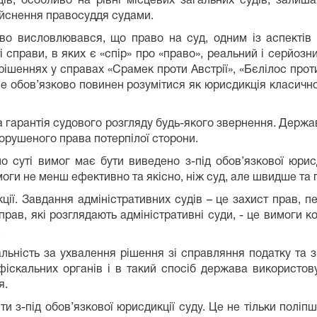
ів, особливо на рівні місцевих загальних судів, залиш
ійснення правосуддя судами.
о висловлювався, що право на суд, одним із аспектів 
 справи, в яких є «спір» про «право», реальний і серйоз
 рішеннях у справах «Срамек проти Австрії», «Бєлілос пр
 не обов’язково повинен розумітися як юрисдикція класично
 гарантія судового розгляду будь-якого звернення. Держав
орушеного права потерпілої сторони.
 суті вимог має бути виведено з-під обов’язкової юрисд
моги не менш ефективно та якісно, ніж суд, але швидше та 
ції. Завдання адміністративних судів – це захист прав, 
прав, які розглядають адміністративні суди, - це вимоги 
.
дальність за ухвалення рішення зі справляння податку та 
фіскальних органів і в такий спосіб держава використову
я.
и з-під обов’язкової юрисдикції суду. Це не тільки поліп