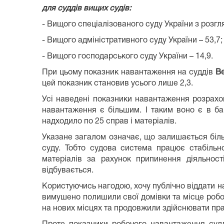
для суддів вищих судів:
- Вищого спеціалізованого суду України з розгля
- Вищого адміністративного суду України – 53,7;
- Вищого господарського суду України – 14,9.
При цьому показник навантаження на суддів
Ве
цей показник становив усього лише 2,3.
Усі наведені показники навантаження розрахов
навантаження є більшим. І таким воно є в ба
надходило по 25 справ і матеріалів.
Указане загалом означає, що залишається біль
суду. Тобто судова система працює стабільн
матеріалів за рахунок припинення діяльнос
відбувається.
Користуючись нагодою, хочу публічно віддати на
вимушено полишили свої домівки та місце робо
на нових місцях та продовжили здійснювати пр