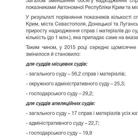
Загалом зменшення обсягу надходження справ
показниками Автономної Республіки Крим та міс
У результаті порівняння показників кількості 
Крим, міста Севастополя, Донецької та Лугансь
приросту надходження справ і матеріалів до суд
кількість (до 1 млн.), яка припадає саме на вказа
Таким чином, у 2015 році середнє щомісячне
змінилося й становило:
для суддів місцевих судів:
- загального суду – 56,2 справ і матеріалів;
- окружного адміністративного суду – 25,3;
- господарського суду – 29,2;
для суддів апеляційних судів:
- загального суду – 17 справ і матеріалів усіх ка
- адміністративного суду – 22,7;
- господарського суду – 19,9