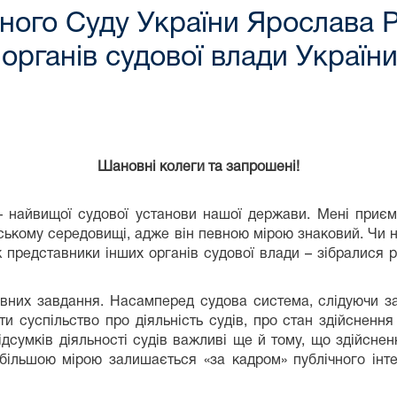
ного Суду України Ярослава 
 органів судової влади Україн
Шановні колеги та запрошені!
– найвищої судової установи нашої держави. Мені приє
вському середовищі, адже він певною мірою знаковий. Чи н
ож представники інших органів судової влади – зібралися 
вних завдання. Насамперед судова система, слідуючи з
ти суспільство про діяльність судів, про стан здійснення 
підсумків діяльності судів важливі ще й тому, що здійсне
 більшою мірою залишається «за кадром» публічного ін