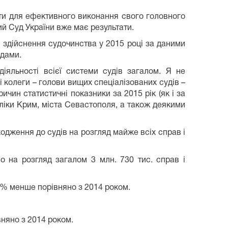
ти для ефективного виконання свого головного
ий Суд України вже має результати.
в здійснення судочинства у 2015 році за даними
удами.
іяльності всієї системи судів загалом. Я не
 колеги – голови вищих спеціалізованих судів –
ичин статистичні показники за 2015 рік (як і за
ліки Крим, міста Севастополя, а також деякими
одження до судів на розгляд майже всіх справ і
ло на розгляд загалом 3 млн. 730 тис. справ і
,8 % менше порівняно з 2014 роком.
вняно з 2014 роком.