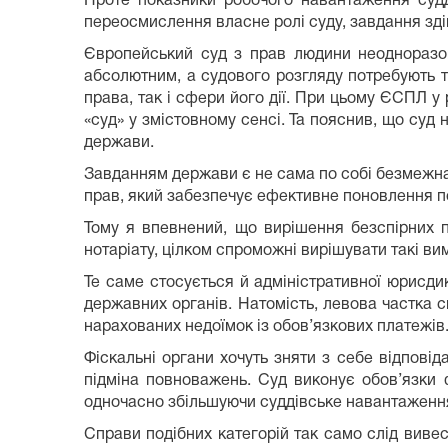
Проте показники робочого навантаження судд
переосмислення власне ролі суду, завдання зд
Європейський суд з прав людини неодноразов
абсолютним, а судового розгляду потребують ті
права, так і сфери його дії. При цьому ЄСПЛ у
«суд» у змістовному сенсі. Та пояснив, що суд
держави.
Завданням держави є не сама по собі безмежна
прав, який забезпечує ефективне поновлення п
Тому я впевнений, що вирішення безспірних по
нотаріату, цілком спроможні вирішувати такі ви
Те саме стосується й адміністративної юрисдик
державних органів. Натомість, левова частка с
нарахованих недоїмок із обов’язкових платежів
Фіскальні органи хочуть зняти з себе відпові
підміна повноважень. Суд виконує обов’язки 
одночасно збільшуючи суддівське навантаженн
Справи подібних категорій так само слід вивест