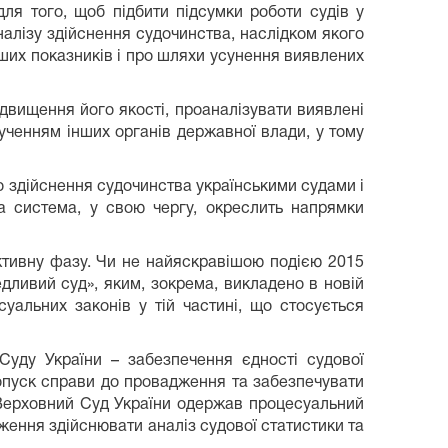
ля того, щоб підбити підсумки роботи судів у
алізу здійснення судочинства, наслідком якого
інших показників і про шляхи усунення виявлених
двищення його якості, проаналізувати виявлені
алученням інших органів державної влади, у тому
 здійснення судочинства українськими судами і
а система, у свою чергу, окреслить напрямки
ктивну фазу. Чи не найяскравішою подією 2015
дливий суд», яким, зокрема, викладено в новій
суальних законів у тій частині, що стосується
Суду України – забезпечення єдності судової
опуск справи до провадження та забезпечувати
 Верховний Суд України одержав процесуальний
аження здійснювати аналіз судової статистики та