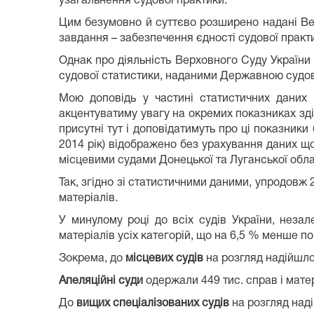
узагальнення судової практики.
Цим безумовно й суттєво розширено надані Ве
завдання – забезпечення єдності судової практи
Однак про діяльність Верховного Суду України 
судової статистики, наданими Державною судов
Мою доповідь у частині статистичних даних 
акцентуватиму увагу на окремих показниках зді
присутні тут і доповідатимуть про ці показники
2014 рік) відображено без урахування даних щ
місцевими судами Донецької та Луганської обла
Так, згідно зі статистичними даними, упродовж
матеріалів.
У минулому році до всіх судів України, незал
матеріалів усіх категорій, що на 6,5 % менше пор
Зокрема,
до
місцевих судів
на розгляд надійшло 
Апеляційні суди
одержали 449 тис. справ і мате
До
вищих спеціалізованих судів
на розгляд наді