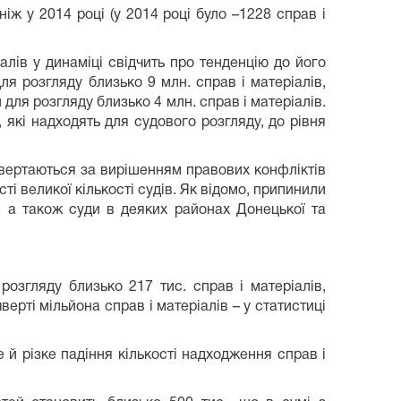
ніж у 2014 році (у 2014 році було –1228 справ і
алів у динаміці свідчить про тенденцію до його
ля розгляду близько 9 млн. справ і матеріалів,
 для розгляду близько 4 млн. справ і матеріалів.
, які надходять для судового розгляду, до рівня
звертаються за вирішенням правових конфліктів
ті великої кількості судів. Як відомо, припинили
я, а також суди в деяких районах Донецької та
озгляду близько 217 тис. справ і матеріалів,
верті мільйона справ і матеріалів – у статистиці
 й різке падіння кількості надходження справ і