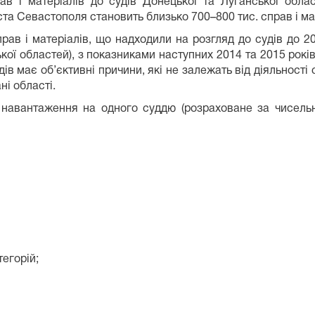
 і матеріалів до судів Донецької та Луганської облас
та Севастополя становить близько 700–800 тис. справ і ма
справ і матеріалів, що надходили на розгляд до судів до 
кої областей), з показниками наступних 2014 та 2015 рокі
ів має об’єктивні причини, які не залежать від діяльності 
ні області.
 навантаження на одного суддю (розраховане за чисельн
тегорій;