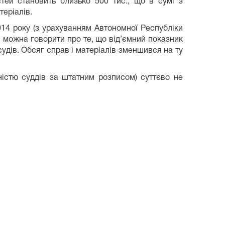
тей становить близько 500 тис., що в сумі з
теріалів.
2014 року (з урахуванням Автономної Республіки
в можна говорити про те, що від’ємний показник
судів. Обсяг справ і матеріалів зменшився на ту
істю суддів за штатним розписом) суттєво не