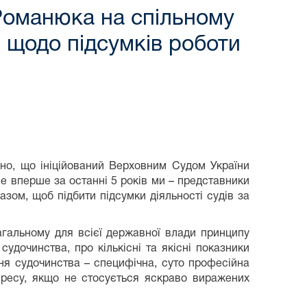
Романюка на спільному
и щодо підсумків роботи
мно, що ініційований Верховним Судом України
е вперше за останні 5 років ми – представники
разом, щоб підбити підсумки діяльності судів за
агальному для всієї державної влади принципу
судочинства, про кількісні та якісні показники
ння судочинства – специфічна, суто професійна
тересу, якщо не стосується яскраво виражених