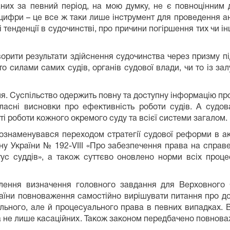
их за певний період, на мою думку, не є повноцінним д
 цифри – це все ж таки лише інструмент для проведення ан
 тенденції в судочинстві, про причини погіршення тих чи 
орити результати здійснення судочинства через призму пі
то силами самих судів, органів судової влади, чи то із з
. Суспільство одержить повну та доступну інформацію про
ласні висновки про ефективність роботи судів. А судов
 роботи кожного окремого суду та всієї системи загалом.
 ознаменувався переходом стратегії судової реформи в а
ну України № 192-VIII «Про забезпечення права на справе
тус суддів», а також суттєво оновлено норми всіх проце
лення визначення головного завдання для Верховного 
аїни повноваження самостійно вирішувати питання про д
ального, але й процесуального права в певних випадках.
, а не лише касаційних. Також законом передбачено повнов