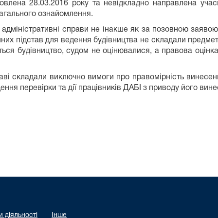
товлена 28.03.2016 року та невідкладно направлена уча
 загального ознайомлення.
 адміністративні справи не інакше як за позовною заявою,
онних підстав для ведення будівництва не складали предме
ється будівництво, судом не оцінювалися
, а правова оцінк
раві
складали
виключно
вимоги про
правомірність винесе
ення перевірки
та дії працівників ДАБІ з приводу його вин
 діяльності
Інше