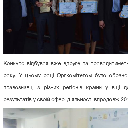
К
онкурс
відбувся вже вдруге
та
проводитимет
року
. У цьому році Оргкомітетом було
обрано
правознавці з різних регіонів країни у віці 
результатів
у
своїй с
фері діяльності впродовж
201