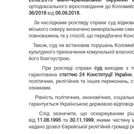
20.02.2019
Івано-Франківський окружний а
ортодоксального віросповідання до Коломийс
36/2018
від
06.09.2018
.
За наслідками розгляду справи суд відмови
міського скверу визначено меморіальним скве
повноважень та у спосіб, що передбачені Конс
Також, суд не встановив порушень Коломийс
культурного призначення комунальної власнос
його благоустрою.
При розгляді справи
суд
виходив з то
гарантована
статтею 24 Конституції України
політичних, релігійних та інших переконань, 
ознаками.
Рівність політичних, економічних, соціальни
гарантується Українською державою відповідн
Слід зазначити, що оскаржуваним ріше
від
11.08.1995
та
30.11.1999
, якими частину 
надано дозвіл Єврейській релігійній громаді 