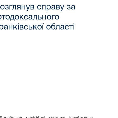
озглянув справу за
ортодоксального
ранківської області