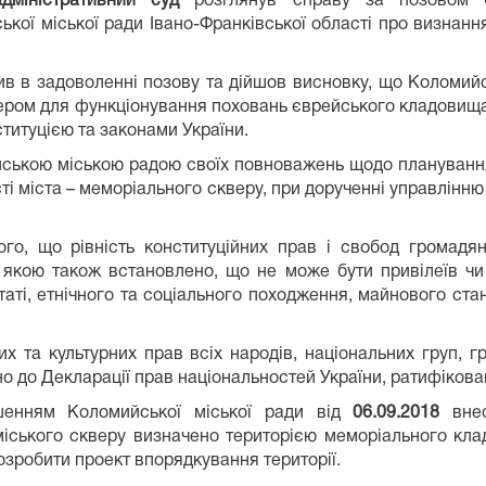
дміністративний суд
розглянув справу за позовом Єв
ької міської ради Івано-Франківської області про визнан
в в задоволенні позову та дійшов висновку, що Коломий
ром для функціонування поховань єврейського кладовища 
титуцією та законами України.
ькою міською радою своїх повноважень щодо планування і
ті міста – меморіального скверу, при дорученні управлінн
го, що рівність конституційних прав і свобод громадя
, якою також встановлено, що не може бути привілеїв чи
статі, етнічного та соціального походження, майнового ст
х та культурних прав всіх народів, національних груп, г
о до Декларації прав національностей України, ратифікова
нням Коломийської міської ради від
06.09.2018
внес
міського скверу визначено територією меморіального кл
розробити проект впорядкування території.