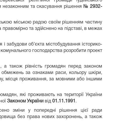
рейської релігійної громади іудейського
ня незаконним та скасування рішення
№ 2932-
ською міською радою своїм рішенням частину
правомірно та здійснено на підставі, в межах
 забудови об’єкта містобудування історико-
ю комунального господарства розробити проект
н, а також рівність громадян перед законом
 обмежень за ознаками раси, кольору шкіри,
ану, місця проживання, за мовними або іншими
ромадян, які проживають на території України
ної
Законом України
від
01.11.1991
.
ено зміни у попередні рішення цієї ради
адовища без права нових захоронень, а також