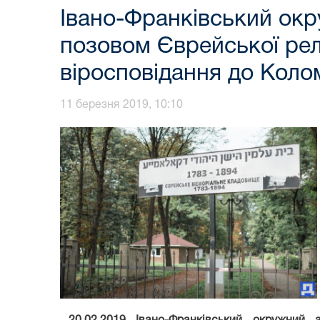
Івано-Франківський окр
позовом Єврейської рел
віросповідання до Колом
11 березня 2019, 10:10